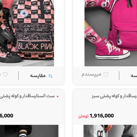
میپسندم
م
سه
مقایسه
اقدار و کوله پشتی سبز
ست الستارساقدار و کوله پشتی 
6,000
1,916,000
تومان