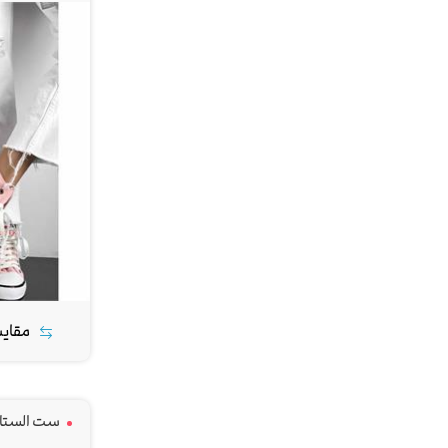
مقای
ست الستار 