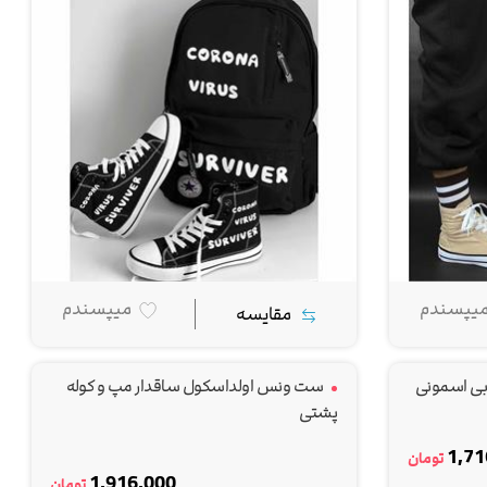
یپسندم
میپسندم
مقایسه
ابی اسمونی
ست ونس اولداسکول ساقدار مپ و کوله
پشتی
1,71
تومان
1,916,000
تومان