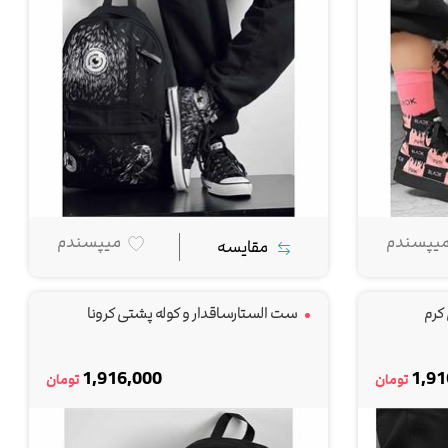
یپسندم
میپسندم
مقایسه
کرم
ست الستارساقدار و کوله پشتی کرونا
1,916,000
1,91
تومان
تومان