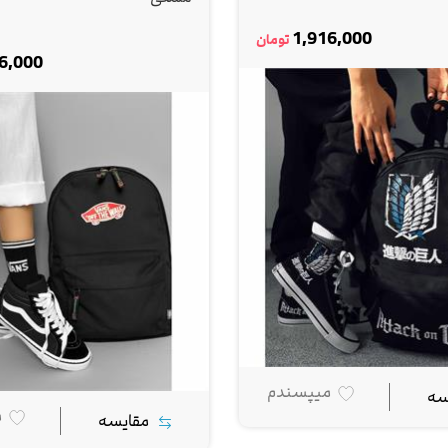
1,916,000
تومان
6,000
میپسندم
سه
م
مقایسه