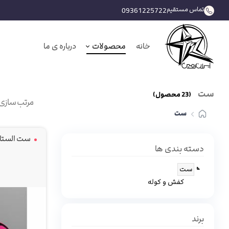
تماس مستقیم
09361225722
خانه
محصولات
درباره ی ما
ست
(
23
محصول)
مرتب سازی 
ست
ست الستارس
دسته بندی ها
ست
کفش و کوله
برند