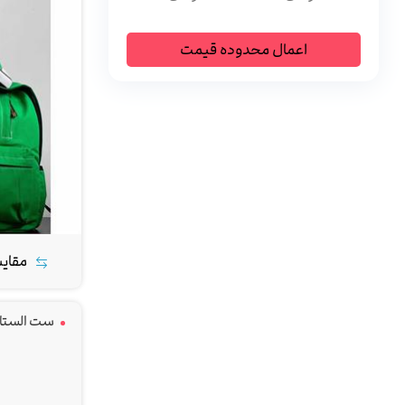
اعمال محدوده قیمت
مقای
ست الستارس