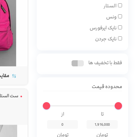
الستار
ونس
نایک ایرفورس
نایک جردن
فقط با تخفیف ها
مقای
محدوده قیمت
ست الستارس
تا
از
تومان
تومان