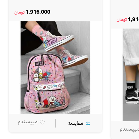
1,916,000
تومان
1,91
تومان
میپسندم
مقایسه
یپسندم